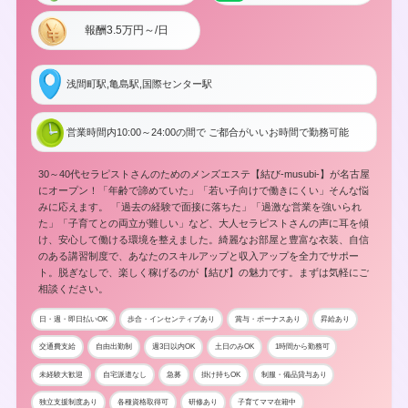
報酬3.5万円～/日
浅間町駅,亀島駅,国際センター駅
営業時間内10:00～24:00の間で ご都合がいいお時間で勤務可能
30～40代セラピストさんのためのメンズエステ【結び-musubi-】が名古屋
にオープン！「年齢で諦めていた」「若い子向けで働きにくい」そんな悩
みに応えます。 「過去の経験で面接に落ちた」「過激な営業を強いられ
た」「子育てとの両立が難しい」など、大人セラピストさんの声に耳を傾
け、安心して働ける環境を整えました。綺麗なお部屋と豊富な衣装、自信
のある講習制度で、あなたのスキルアップと収入アップを全力でサポー
ト。脱ぎなしで、楽しく稼げるのが【結び】の魅力です。まずは気軽にご
相談ください。
日・週・即日払いOK
歩合・インセンティブあり
賞与・ボーナスあり
昇給あり
交通費支給
自由出勤制
週3日以内OK
土日のみOK
1時間から勤務可
未経験大歓迎
自宅派遣なし
急募
掛け持ちOK
制服・備品貸与あり
独立支援制度あり
各種資格取得可
研修あり
子育てママ在籍中