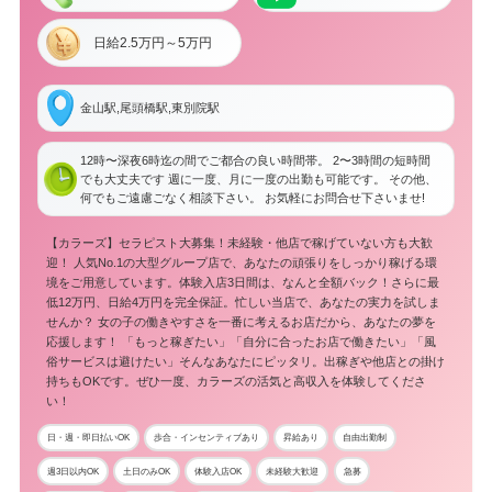
日給2.5万円～5万円
金山駅,尾頭橋駅,東別院駅
12時〜深夜6時迄の間でご都合の良い時間帯。 2〜3時間の短時間
でも大丈夫です 週に一度、月に一度の出勤も可能です。 その他、
何でもご遠慮ごなく相談下さい。 お気軽にお問合せ下さいませ!
【カラーズ】セラピスト大募集！未経験・他店で稼げていない方も大歓
迎！ 人気No.1の大型グループ店で、あなたの頑張りをしっかり稼げる環
境をご用意しています。体験入店3日間は、なんと全額バック！さらに最
低12万円、日給4万円を完全保証。忙しい当店で、あなたの実力を試しま
せんか？ 女の子の働きやすさを一番に考えるお店だから、あなたの夢を
応援します！ 「もっと稼ぎたい」「自分に合ったお店で働きたい」「風
俗サービスは避けたい」そんなあなたにピッタリ。出稼ぎや他店との掛け
持ちもOKです。ぜひ一度、カラーズの活気と高収入を体験してくださ
い！
日・週・即日払いOK
歩合・インセンティブあり
昇給あり
自由出勤制
週3日以内OK
土日のみOK
体験入店OK
未経験大歓迎
急募