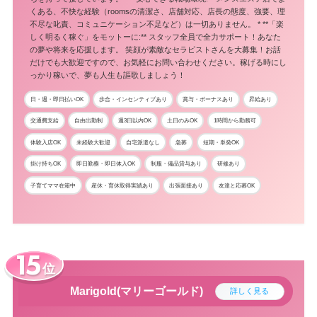
くある、不快な経験（roomsの清潔さ、店舗対応、店長の態度、強要、理
不尽な叱責、コミュニケーション不足など）は一切ありません。 * **「楽
しく明るく稼ぐ」をモットーに:** スタッフ全員で全力サポート！あなた
の夢や将来を応援します。 笑顔が素敵なセラピストさんを大募集！お話
だけでも大歓迎ですので、お気軽にお問い合わせください。稼げる時にし
っかり稼いで、夢も人生も謳歌しましょう！
日・週・即日払いOK
歩合・インセンティブあり
賞与・ボーナスあり
昇給あり
交通費支給
自由出勤制
週3日以内OK
土日のみOK
1時間から勤務可
体験入店OK
未経験大歓迎
自宅派遣なし
急募
短期・単発OK
掛け持ちOK
即日勤務・即日体入OK
制服・備品貸与あり
研修あり
子育てママ在籍中
産休・育休取得実績あり
出張面接あり
友達と応募OK
位
Marigold(マリーゴールド)
詳しく見る