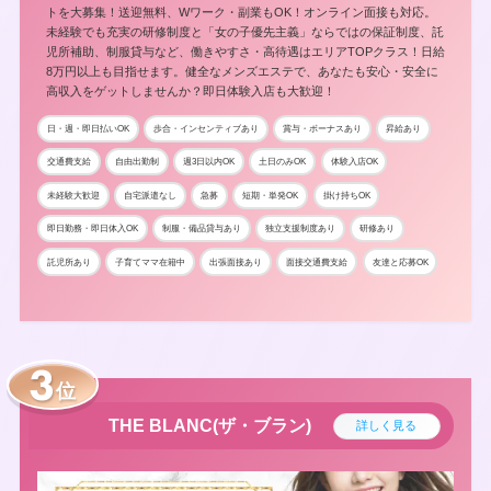
トを大募集！送迎無料、Wワーク・副業もOK！オンライン面接も対応。
未経験でも充実の研修制度と「女の子優先主義」ならではの保証制度、託
児所補助、制服貸与など、働きやすさ・高待遇はエリアTOPクラス！日給
8万円以上も目指せます。健全なメンズエステで、あなたも安心・安全に
高収入をゲットしませんか？即日体験入店も大歓迎！
日・週・即日払いOK
歩合・インセンティブあり
賞与・ボーナスあり
昇給あり
交通費支給
自由出勤制
週3日以内OK
土日のみOK
体験入店OK
未経験大歓迎
自宅派遣なし
急募
短期・単発OK
掛け持ちOK
即日勤務・即日体入OK
制服・備品貸与あり
独立支援制度あり
研修あり
託児所あり
子育てママ在籍中
出張面接あり
面接交通費支給
友達と応募OK
位
THE BLANC(ザ・ブラン)
詳しく見る