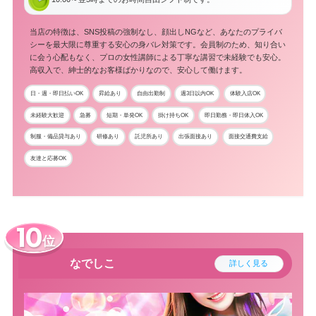
当店の特徴は、SNS投稿の強制なし、顔出しNGなど、あなたのプライバ
シーを最大限に尊重する安心の身バレ対策です。会員制のため、知り合い
に会う心配もなく、プロの女性講師による丁寧な講習で未経験でも安心。
高収入で、紳士的なお客様ばかりなので、安心して働けます。
日・週・即日払いOK
昇給あり
自由出勤制
週3日以内OK
体験入店OK
未経験大歓迎
急募
短期・単発OK
掛け持ちOK
即日勤務・即日体入OK
制服・備品貸与あり
研修あり
託児所あり
出張面接あり
面接交通費支給
友達と応募OK
位
なでしこ
詳しく見る