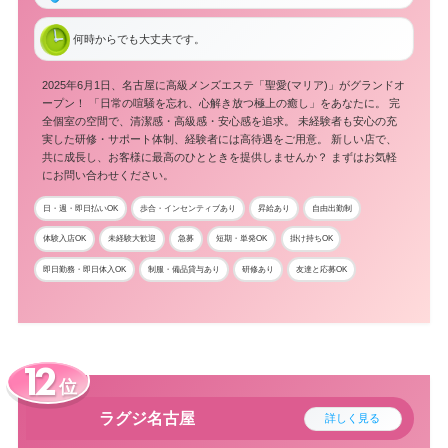
何時からでも大丈夫です。
2025年6月1日、名古屋に高級メンズエステ「聖愛(マリア)」がグランドオ
ープン！ 「日常の喧騒を忘れ、心解き放つ極上の癒し」をあなたに。 完
全個室の空間で、清潔感・高級感・安心感を追求。 未経験者も安心の充
実した研修・サポート体制、経験者には高待遇をご用意。 新しい店で、
共に成長し、お客様に最高のひとときを提供しませんか？ まずはお気軽
にお問い合わせください。
日・週・即日払いOK
歩合・インセンティブあり
昇給あり
自由出勤制
体験入店OK
未経験大歓迎
急募
短期・単発OK
掛け持ちOK
即日勤務・即日体入OK
制服・備品貸与あり
研修あり
友達と応募OK
位
ラグジ名古屋
詳しく見る