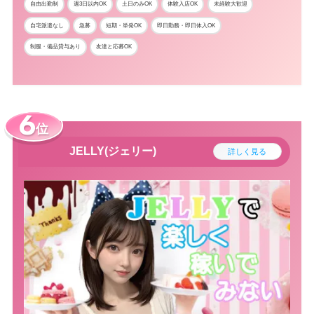
自由出勤制
週3日以内OK
土日のみOK
体験入店OK
未経験大歓迎
自宅派遣なし
急募
短期・単発OK
即日勤務・即日体入OK
制服・備品貸与あり
友達と応募OK
位
JELLY(ジェリー)
詳しく見る