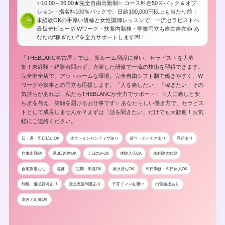
✨10:00～26:00★完全自由出勤制✨ コース料金50％バック＆オプ
ション・指名料100％バックで、日給100,000円以上も当たり前！
未経験OKの手厚い研修と女性講師レッスンで、一流セラピストへ
最短デビュー🥇 Wワーク・扶養内勤務・学業両立も自由自在👍 あ
なたの“稼ぎたい”を全力サポートします💌！
「THEBLANC名古屋」では、新ルーム増設に伴い、セラピストを大募
集！未経験・経験者問わず、充実した研修で一流の技術を習得できます。
完全健全店で、アットホームな環境。完全自由シフト制で働きやすく、W
ワークや家事との両立も応援します。「人を癒したい」「稼ぎたい」その
気持ちがあれば、私たちTHEBLANCが全力でサポート！ ✨人に癒しと安
らぎを与え、笑顔を届けるお仕事です✨ あなたらしい働き方で、セラピス
トとして成長しませんか？まずは「話を聞きたい」だけでも大歓迎！お気
軽にご連絡ください。
日・週・即日払いOK
歩合・インセンティブあり
賞与・ボーナスあり
昇給あり
自由出勤制
週3日以内OK
土日のみOK
体験入店OK
未経験大歓迎
自宅派遣なし
急募
短期・単発OK
掛け持ちOK
即日勤務・即日体入OK
制服・備品貸与あり
独立支援制度あり
子育てママ在籍中
出張面接あり
友達と応募OK