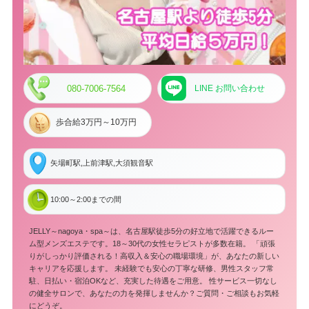
080-7006-7564
LINE お問い合わせ
歩合給3万円～10万円
矢場町駅,上前津駅,大須観音駅
10:00～2:00までの間
JELLY～nagoya・spa～は、名古屋駅徒歩5分の好立地で活躍できるルー
ム型メンズエステです。18～30代の女性セラピストが多数在籍。 「頑張
りがしっかり評価される！高収入＆安心の職場環境」が、あなたの新しい
キャリアを応援します。 未経験でも安心の丁寧な研修、男性スタッフ常
駐、日払い・宿泊OKなど、充実した待遇をご用意。 性サービス一切なし
の健全サロンで、あなたの力を発揮しませんか？ご質問・ご相談もお気軽
にどうぞ。