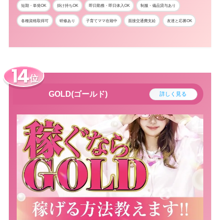
短期・単発OK
掛け持ちOK
即日勤務・即日体入OK
制服・備品貸与あり
各種資格取得可
研修あり
子育てママ在籍中
面接交通費支給
友達と応募OK
位
GOLD(ゴールド)
詳しく見る