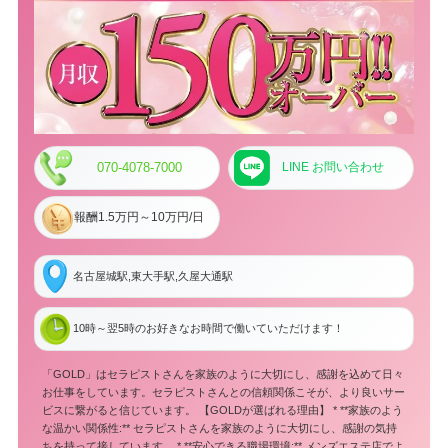
070-4078-7000
LINE お問い合わせ
報酬1.5万円～10万円/日
名古屋城駅,東大手駅,久屋大通駅
10時～翌5時のお好きなお時間で働いていただけます！
「GOLD」はセラピストさんを家族のように大切にし、感謝を込めて日々
お仕事をしています。セラピストさんとの信頼関係こそが、より良いサー
ビスに繋がると信じています。 【GOLDが選ばれる理由】 * **家族のよう
な温かい関係性:** セラピストさんを家族のように大切にし、感謝の気持
ちを持って接しています。 * **安心できる職場環境:** メンズエステ店でよ