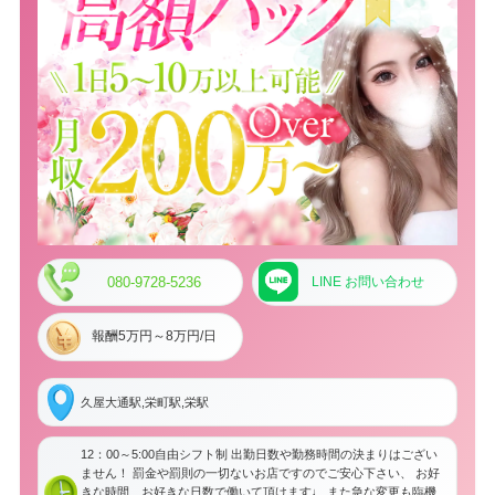
080-9728-5236
LINE お問い合わせ
報酬5万円～8万円/日
久屋大通駅,栄町駅,栄駅
12：00～5:00自由シフト制 出勤日数や勤務時間の決まりはござい
ません！ 罰金や罰則の一切ないお店ですのでご安心下さい、 お好
きな時間、お好きな日数で働いて頂けます♩ また急な変更も臨機