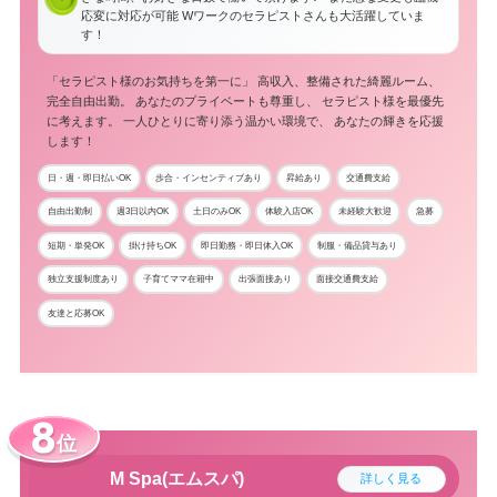
応変に対応が可能 Wワークのセラピストさんも大活躍していま
す！
「セラピスト様のお気持ちを第一に」 高収入、整備された綺麗ルーム、
完全自由出勤。 あなたのプライベートも尊重し、 セラピスト様を最優先
に考えます。 一人ひとりに寄り添う温かい環境で、 あなたの輝きを応援
します！
日・週・即日払いOK
歩合・インセンティブあり
昇給あり
交通費支給
自由出勤制
週3日以内OK
土日のみOK
体験入店OK
未経験大歓迎
急募
短期・単発OK
掛け持ちOK
即日勤務・即日体入OK
制服・備品貸与あり
独立支援制度あり
子育てママ在籍中
出張面接あり
面接交通費支給
友達と応募OK
位
M Spa(エムスパ)
詳しく見る