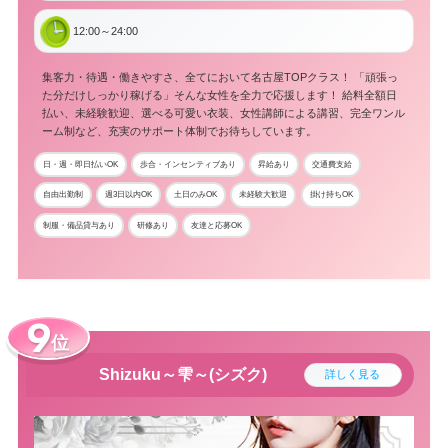
12:00～24:00
集客力・待遇・働きやすさ、全てにおいて名古屋TOPクラス！ 「頑張っ
た分だけしっかり稼げる」そんな女性を全力で応援します！ 給料全額日
払い、未経験歓迎、選べる可愛い衣装、女性講師による講習、完全ワンル
ーム制など、充実のサポート体制でお待ちしています。
日・週・即日払いOK
歩合・インセンティブあり
昇給あり
交通費支給
自由出勤制
週3日以内OK
土日のみOK
未経験大歓迎
掛け持ちOK
制服・備品貸与あり
研修あり
友達と応募OK
位
Shizuku～雫～(シズク)
詳しく見る