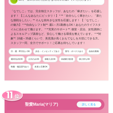
「なでしこ」では、完全独立スタッフが、あなたの「稼ぎたい」を応援し
ます！ 【こんなあなたにピッタリ！】 * **「自分らしく輝きたい」「新た
な挑戦をしたい」** そんな前向きな女性を応援します！ 【「なでしこ」
の魅力】 * **自由なシフト制**: 週1～月1勤務もOK！あなたのライフスタ
イルに合わせて働けます。 * **充実のサポート**: 個室・店泊、女性講師に
よるスキルアップ講座など、安心して働ける環境を整えています。 * **対
象**: 18歳～35歳くらいで、美意識が高くおもてなしを大切にできる方。
スタッフ一同、全力でサポート！ご応募お待ちしています！
日・週・即日払いOK
歩合・インセンティブあり
賞与・ボーナスあり
自由出勤制
週3日以内OK
土日のみOK
体験入店OK
未経験大歓迎
掛け持ちOK
制服・備品貸与あり
友達と応募OK
位
聖愛Maria(マリア)
詳しく見る