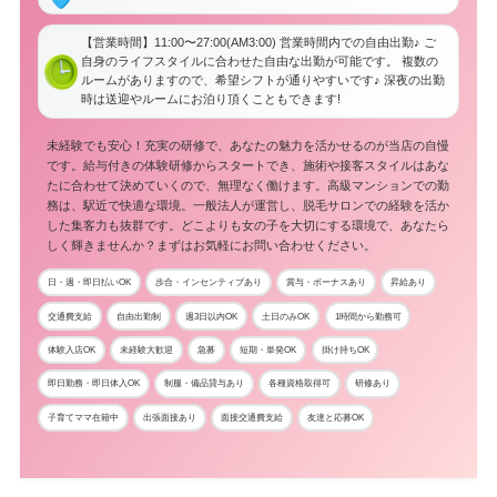
【営業時間】11:00〜27:00(AM3:00) 営業時間内での自由出勤♪ ご
自身のライフスタイルに合わせた自由な出勤が可能です。 複数の
ルームがありますので、希望シフトが通りやすいです♪ 深夜の出勤
時は送迎やルームにお泊り頂くこともできます!
未経験でも安心！充実の研修で、あなたの魅力を活かせるのが当店の自慢
です。給与付きの体験研修からスタートでき、施術や接客スタイルはあな
たに合わせて決めていくので、無理なく働けます。高級マンションでの勤
務は、駅近で快適な環境。一般法人が運営し、脱毛サロンでの経験を活か
した集客力も抜群です。どこよりも女の子を大切にする環境で、あなたら
しく輝きませんか？まずはお気軽にお問い合わせください。
日・週・即日払いOK
歩合・インセンティブあり
賞与・ボーナスあり
昇給あり
交通費支給
自由出勤制
週3日以内OK
土日のみOK
1時間から勤務可
体験入店OK
未経験大歓迎
急募
短期・単発OK
掛け持ちOK
即日勤務・即日体入OK
制服・備品貸与あり
各種資格取得可
研修あり
子育てママ在籍中
出張面接あり
面接交通費支給
友達と応募OK