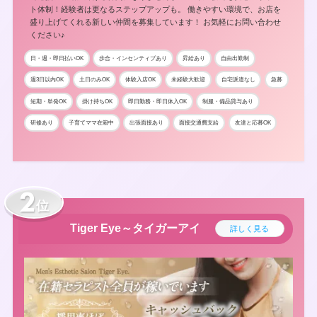
ト体制！経験者は更なるステップアップも。 働きやすい環境で、お店を
盛り上げてくれる新しい仲間を募集しています！ お気軽にお問い合わせ
ください♪
日・週・即日払いOK
歩合・インセンティブあり
昇給あり
自由出勤制
週3日以内OK
土日のみOK
体験入店OK
未経験大歓迎
自宅派遣なし
急募
短期・単発OK
掛け持ちOK
即日勤務・即日体入OK
制服・備品貸与あり
研修あり
子育てママ在籍中
出張面接あり
面接交通費支給
友達と応募OK
位
Tiger Eye～タイガーアイ
詳しく見る