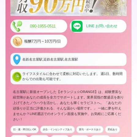
090-1955-0511
LINE お問い合わせ
報酬7万円～10万円/日
名鉄名古屋駅,近鉄名古屋駅,名古屋駅
ライフスタイルに合わせて柔軟に対応いたします。 週1日、数時間
からでの出勤も可能です。
名古屋駅に新規オープンした【オランジュ☆ORANGE】は、経験豊富な
経営陣があなたの成長を全力でサポートします。業界屈指の繁盛店を創り
上げてきたノウハウを活かし、あなたも輝くセラピストへ。 「あなたの
頑張りが正当に評価される、そんな温かい場所です。」 一緒に夢を叶え
ませんか？LINE通話でのオンライン面接も実施中。お気軽にご応募くだ
さい！
日・週・即日払いOK
歩合・インセンティブあり
賞与・ボーナスあり
昇給あり