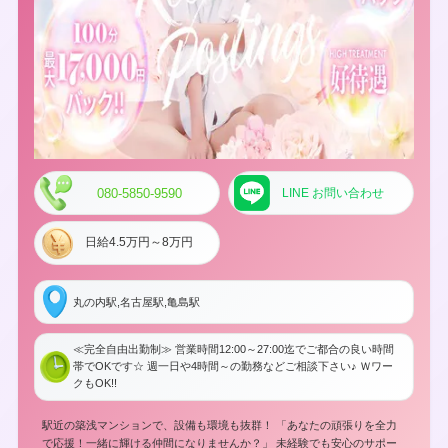
080-5850-9590
LINE お問い合わせ
日給4.5万円～8万円
丸の内駅,名古屋駅,亀島駅
≪完全自由出勤制≫ 営業時間12:00～27:00迄でご都合の良い時間
帯でOKです☆ 週一日や4時間～の勤務などご相談下さい♪ Ｗワー
クもOK!!
駅近の築浅マンションで、設備も環境も抜群！ 「あなたの頑張りを全力
で応援！一緒に輝ける仲間になりませんか？」 未経験でも安心のサポー