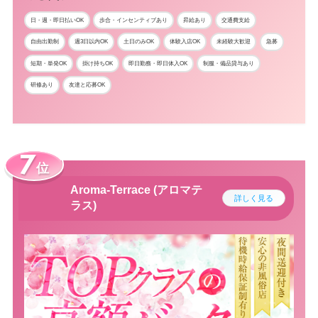
日・週・即日払いOK
歩合・インセンティブあり
昇給あり
交通費支給
自由出勤制
週3日以内OK
土日のみOK
体験入店OK
未経験大歓迎
急募
短期・単発OK
掛け持ちOK
即日勤務・即日体入OK
制服・備品貸与あり
研修あり
友達と応募OK
位
Aroma-Terrace (アロマテ
詳しく見る
ラス)