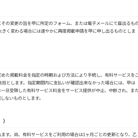
にその変更の旨を甲に所定のフォーム、または電子メールにて届出るも
大きく変わる場合には速やかに再度掲載申請を甲に申し出るものとしま
定めた掲載料金を指定の時期および方法により手続し、有料サービスを
負担とします。指定期間内に支払いが確認出来なかった場合には、甲は
は一旦受領した有料サービス料金をサービス提供が中止、中断され、ま
還しないものとします。
））
れます。尚、有料サービスをご利用の場合は1ヶ月ごとの更新となり、乙